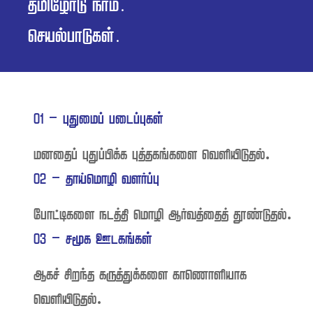
 .
.
 -  
   .
 -  
⁠    .
 -  
   
.