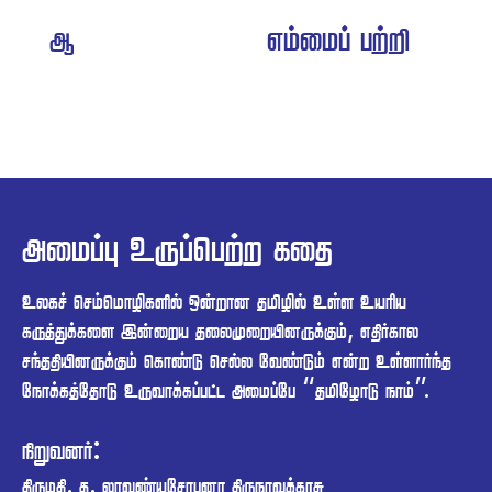
 

  
     
  , 
     
   “ ”.
:
. .  