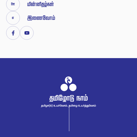




Facebook
Youtube