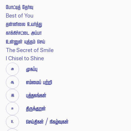
 
Best of You
 
 
  
The Secret of Smile
I Chisel to Shine


 





 / 
